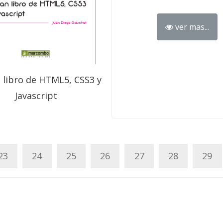
ver mas...
n libro de HTML5, CSS3 y
Javascript
23
24
25
26
27
28
29